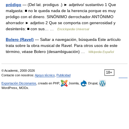
pródigo
— (Del lat. prodigus .) ► adjetivo/ sustantivo 1 Que
malgasta: ■ no le queda nada de la herencia porque es muy
pródigo con el dinero. SINÓNIMO derrochador ANTÓNIMO
ahorrador ► adjetivo 2 Que se comporta con generosidad y
desinterés: ■ con sus… …
Enciclopedia Universal
Bolero (Ravel)
— Saltar a navegación, búsqueda Este artículo
trata sobre la obra musical de Ravel. Para otros usos de este
término, véase Bolero (desambiguación) …
Wikipedia Español
© Academic, 2000-2026
18+
Contacte con nosotros:
Apoyo técnico
,
Publicidad
Exportación Diccionarios
, creado en PHP,
Joomla,
Drupal,
WordPress, MODx.