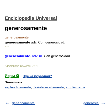
Enciclopedia Universal
generosamente
generosamente
generosamente
adv. Con generosidad.
* * *
generosamente
.
adv. m.
Con generosidad.
Enciclopedia Universal
.
2012
.
Игры ⚽
Нужна курсовая?
Sinónimos
:
espléndidamente
,
desinteresadamente
,
ampliamente
genéricamente
generosía